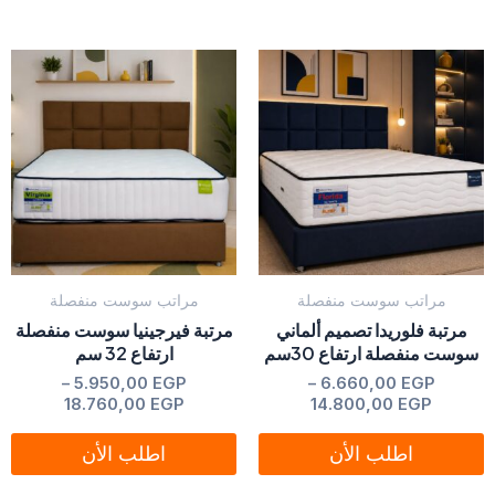
نطاق
نطاق
هناك
هناك
السعر:
السعر:
العديد
العديد
من
من
من
من
خلال
خلال
الأشكال
الأشكال
المختلفة
المختلفة
لهذا
لهذا
المنتج.
المنتج.
يمكن
يمكن
مراتب سوست منفصلة
مراتب سوست منفصلة
اختيار
اختيار
مرتبة فلوريدا تصميم ألماني
مرتبة فيرجينيا سوست منفصلة
الخيارات
الخيارات
سوست منفصلة ارتفاع 30سم
ارتفاع 32 سم
على
على
من 5
تم التقييم
EGP
6.660,00
–
من 5
تم التقييم
EGP
5.950,00
–
صفحة
صفحة
18.760,00
EGP
14.800,00
EGP
المنتج
المنتج
اطلب الأن
اطلب الأن