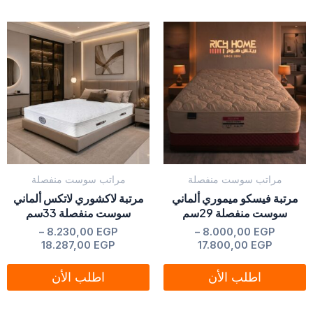
نطاق
نطاق
هناك
هناك
السعر:
السعر:
العديد
العديد
من
من
من
من
خلال
خلال
الأشكال
الأشكال
المختلفة
المختلفة
لهذا
لهذا
المنتج.
المنتج.
يمكن
يمكن
مراتب سوست منفصلة
مراتب سوست منفصلة
اختيار
اختيار
مرتبة فيسكو ميموري ألماني
مرتبة لاكشوري لاتكس ألماني
الخيارات
الخيارات
سوست منفصلة 29سم
سوست منفصلة 33سم
على
على
من 5
تم التقييم
EGP
8.000,00
–
من 5
تم التقييم
EGP
8.230,00
–
صفحة
صفحة
18.287,00
EGP
17.800,00
EGP
المنتج
المنتج
اطلب الأن
اطلب الأن