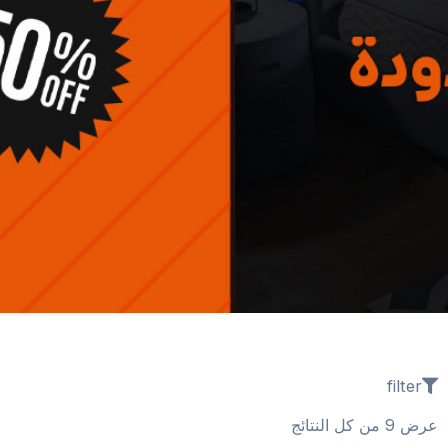
filter
عرض ⁦9⁩ من كل النتائج