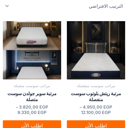
نطاق
نطاق
هناك
هناك
السعر:
السعر:
العديد
العديد
من
من
من
من
خلال
خلال
الأشكال
الأشكال
المختلفة
المختلفة
لهذا
لهذا
المنتج.
المنتج.
يمكن
يمكن
مراتب سوست منفصلة
مراتب سوست متصلة
اختيار
اختيار
مرتبة ريتش بلوتوب سوست
مرتبة سوبر جولدن سوست
الخيارات
الخيارات
منفصلة
متصلة
على
على
من 5
تم التقييم
EGP
4.950,00
–
من 5
تم التقييم
EGP
3.820,00
–
صفحة
صفحة
9.330,00
EGP
12.100,00
EGP
المنتج
المنتج
اطلب الأن
اطلب الأن