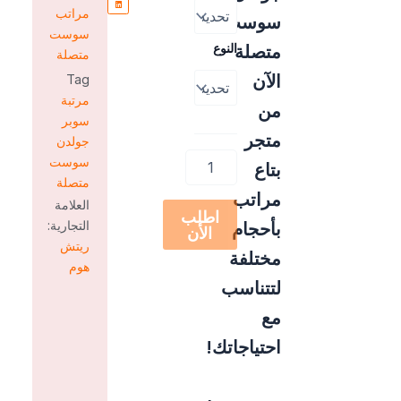
مراتب
سوست
سوست
النوع
متصلة
متصلة
الآن
Tag
مرتبة
من
سوبر
متجر
جولدن
سوست
بتاع
متصلة
مراتب
العلامة
اطلب
التجارية:
بأحجام
الأن
ريتش
مختلفة
هوم
لتتناسب
مع
احتياجاتك!