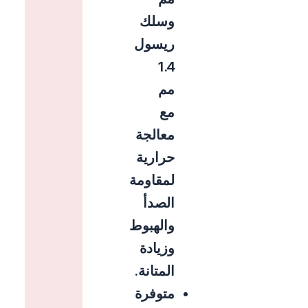
وسلك
ريسول
1.4
مم
مع
معالجة
حرارية
لمقاومة
الصدأ
والهبوط
وزيادة
المتانة.
متوفرة