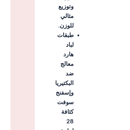
وتوزيع
مثالي
للوزن.
طبقات
لباد
هارد
معالج
ضد
البكتيريا
وإسفنج
سوفت
كثافة
28