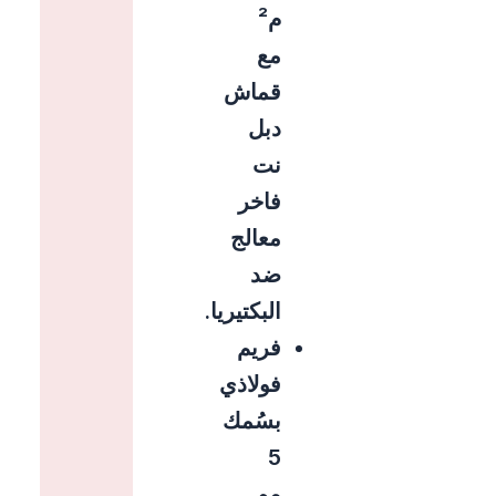
م²
مع
قماش
دبل
نت
فاخر
معالج
ضد
البكتيريا.
فريم
فولاذي
بسُمك
5
مم