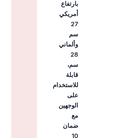
بارتفاع
أمريكي
27
سم
وألماني
28
سم،
قابلة
للاستخدام
على
الوجهين
مع
ضمان
10