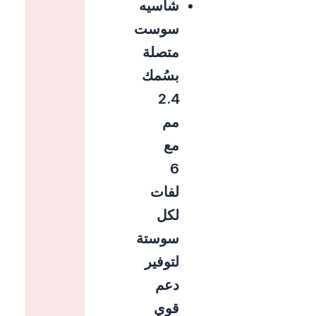
شاسيه
سوست
متصلة
بسُمك
2.4
مم
مع
6
لفات
لكل
سوستة
لتوفير
دعم
قوي