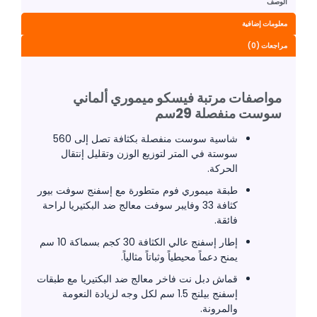
الوصف
معلومات إضافية
مراجعات (0)
مواصفات مرتبة فيسكو ميموري ألماني
سوست منفصلة 29سم
شاسية سوست منفصلة بكثافة تصل إلى 560
سوستة في المتر لتوزيع الوزن وتقليل إنتقال
الحركة.
طبقة ميموري فوم متطورة مع إسفنج سوفت بيور
كثافة 33 وفايبر سوفت معالج ضد البكتيريا لراحة
فائقة.
إطار إسفنج عالي الكثافة 30 كجم بسماكة 10 سم
يمنح دعماً محيطياً وثباتاً مثالياً.
قماش دبل نت فاخر معالج ضد البكتيريا مع طبقات
إسفنج بيلنج 1.5 سم لكل وجه لزيادة النعومة
والمرونة.