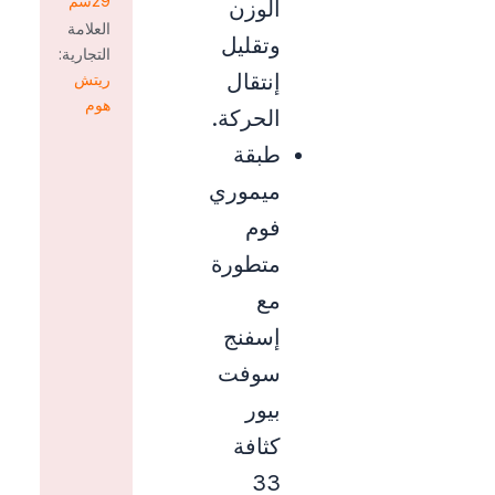
29سم
الوزن
العلامة
وتقليل
التجارية:
إنتقال
ريتش
هوم
الحركة.
طبقة
ميموري
فوم
متطورة
مع
إسفنج
سوفت
بيور
كثافة
33