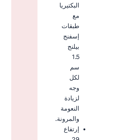
البكتيريا
مع
طبقات
إسفنج
بيلنج
1.5
سم
لكل
وجه
لزيادة
النعومة
والمرونة.
إرتفاع
29