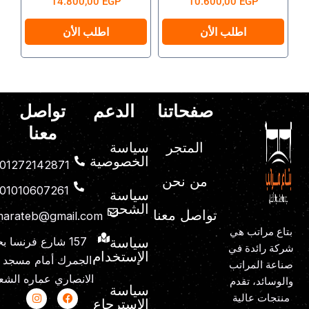
14.800,00
EGP
10.600,00
EGP
صفحة
صفحة
المنتج
المنتج
اطلب الأن
اطلب الأن
صفحاتنا
الدعم
تواصل
معنا
المتجر
سياسة
الخصوصية
01272142871
من نحن
01010607261
سياسة
الشحن
تواصل معنا
marateb@gmail.com
بتاع مراتب هي
سياسة
157 شارع فرنسا 
شركة رائدة في
الإستخدام
الجمرك أمام مسجد
صناعة المراتب
الانصاري عماره الشع
والوسائد، تقدم
سياسة
Y
I
T
F
منتجات عالية
الإسترجاع
o
n
a
i