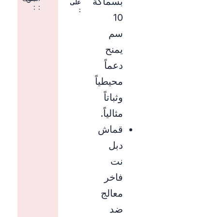
بسماكة
على
:
:
:
10
سم
يمنح
دعماً
محيطياً
وثباتاً
مثالياً.
قماش
دبل
نت
فاخر
معالج
ضد