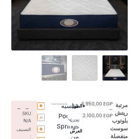
نطاق
4.950,00
EGP
كمية
مرتبة
شاسيه
الطول
السعر:
–
مرتبة
ريتش
SKU
من
12.100,00
EGP
Pocket
ريتش
بلوتوب
N/A
بلوتوب
Springs
خلال
سوست
سوست
التصنيف
العرض
منفصلة
منفصلة
من
: