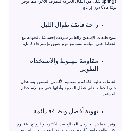
Springs يقلل من انتقال الحركة للطرف الآخر، مما يوفر
نومًا هادئًا دون إزعاج.
راحة فائقة طوال الليل
تمنح طبقات الإسفنج والفايبر سوفت إحساسًا بالنعومة مع
الحفاظ على الثبات، لتستمتع بنوم عميق وإسترخاء كامل.
مقاومة للهبوط والاستخدام
الطويل
الخامات عالية الكثافة والتصميم الألماني المتطور يساعدان
على الحفاظ على شكل المرتبة وأدائها حتى مع الإستخدام
المستمر.
تهوية أفضل ونظافة دائمة
يوفر القماش الخارجي المعالج ضد البكتيريا والروائح بيئة نوم
أكثر نظافة وانتعاشًا، مع تحسين تدفق الهواء داخل المرتبة.