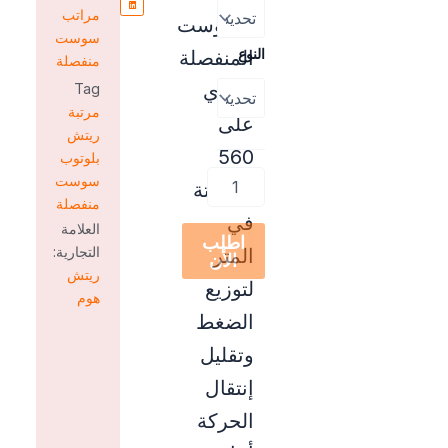
مراتب
السوست
سوست
النوع
المنفصلة
منفصلة
يحتوي
Tag
مرتبة
على
ريتش
560
بلوتوب
سوست
سوستة
منفصلة
في
العلامة
اطلب
التجارية:
المتر
الأن
ريتش
لتوزيع
هوم
الضغط
وتقليل
إنتقال
الحركة