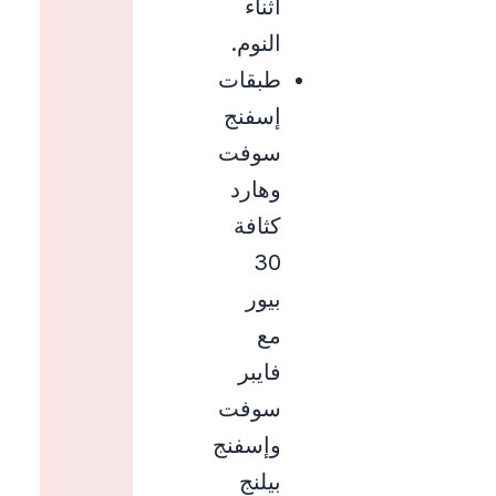
أثناء
النوم.
طبقات
إسفنج
سوفت
وهارد
كثافة
30
بيور
مع
فايبر
سوفت
وإسفنج
بيلنج