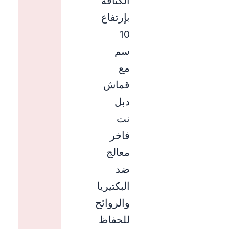
الكثافة
بإرتفاع
10
سم
مع
قماش
دبل
نت
فاخر
معالج
ضد
البكتيريا
والروائح
للحفاظ