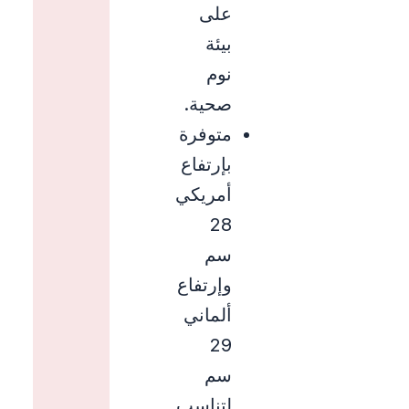
على
بيئة
نوم
صحية.
متوفرة
بإرتفاع
أمريكي
28
سم
وإرتفاع
ألماني
29
سم
لتناسب