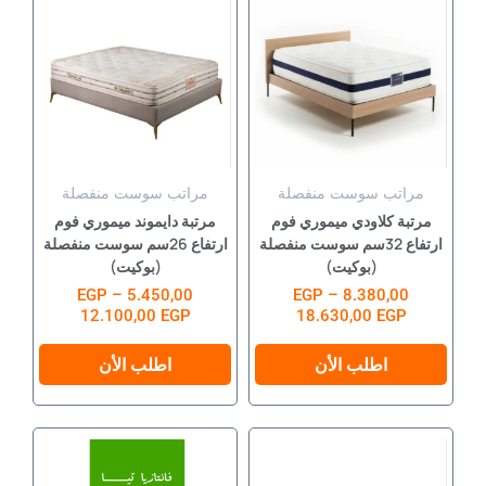
العديد
العديد
من
من
من
من
خلال
خلال
الأشكال
الأشكال
المختلفة
المختلفة
لهذا
لهذا
المنتج.
المنتج.
يمكن
يمكن
مراتب سوست منفصلة
مراتب سوست منفصلة
اختيار
اختيار
مرتبة كلاودي ميموري فوم
مرتبة دايموند ميموري فوم
الخيارات
الخيارات
ارتفاع 32سم سوست منفصلة
ارتفاع 26سم سوست منفصلة
(بوكيت)
(بوكيت)
على
على
من 5
تم التقييم
8.380,00
–
EGP
من 5
تم التقييم
5.450,00
–
EGP
صفحة
صفحة
12.100,00
EGP
18.630,00
EGP
المنتج
المنتج
اطلب الأن
اطلب الأن
نطاق
نطاق
هناك
هناك
السعر:
السعر:
العديد
العديد
من
من