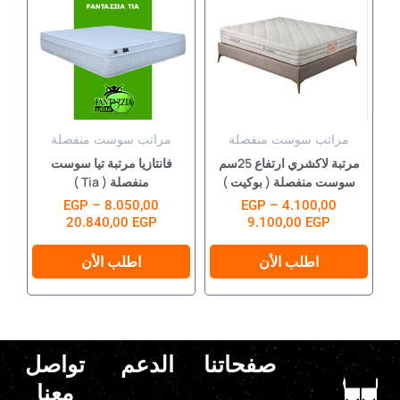
من
من
خلال
خلال
الأشكال
الأشكال
المختلفة
المختلفة
لهذا
لهذا
المنتج.
المنتج.
يمكن
يمكن
مراتب سوست منفصلة
مراتب سوست منفصلة
اختيار
اختيار
مرتبة لاكشري ارتفاع 25سم
فانتازيا مرتبة تيا سوست
الخيارات
الخيارات
سوست منفصلة ( بوكيت )
منفصلة ( Tia )
على
على
من 5
تم التقييم
4.100,00
–
EGP
من 5
تم التقييم
8.050,00
–
EGP
20.840,00
EGP
9.100,00
EGP
صفحة
صفحة
المنتج
المنتج
اطلب الأن
اطلب الأن
صفحاتنا
الدعم
تواصل
معنا