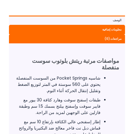
الوصف
معلومات إضافية
مراجعات (0)
مواصفات مرتبة ريتش بلوتوب سوست
منفصلة
شاسيه Pocket Springs من السوست المنفصلة
يحتوي على 560 سوستة في المتر لتوزيع الضغط
وتقليل إنتقال الحركة أثناء النوم.
طبقات إسفنج سوفت وهارد كثافة 30 بيور مع
فايبر سوفت وإسفنج بيلنج بسمك 1.5 سم وطبقة
فازلين على الوجهين لمزيد من الراحة.
إطار إسفنجي عالي الكثافة بإرتفاع 10 سم مع
قماش دبل نت فاخر معالج ضد البكتيريا والروائح