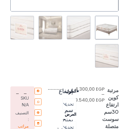
نطاق
4.300,00
EGP
كمية
مرتبة
إرتفاع
الطول
السعر:
–
مرتبة
كوين
SKU
من
9.540,00
EGP
30
كوين
ارتفاع
N/A
ارتفاع
سم
خلال
30سم
30سم
التصنيف
العرض
سوست
سوست
يمنح
:
متصلة
متصلة
مراتب