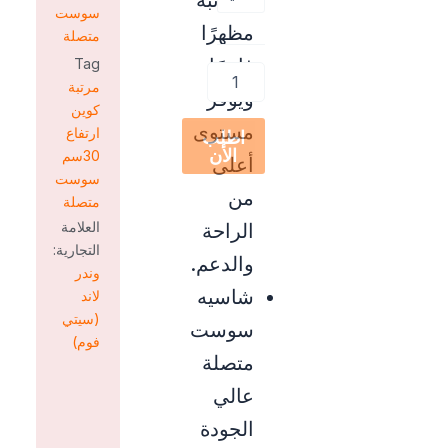
المرتبة
سوست
مظهرًا
متصلة
فاخرًا
Tag
مرتبة
ويوفر
كوين
مستوى
ارتفاع
اطلب
الأن
30سم
أعلى
سوست
من
متصلة
العلامة
الراحة
التجارية:
والدعم.
وندر
شاسيه
لاند
(سيتي
سوست
فوم)
متصلة
عالي
الجودة