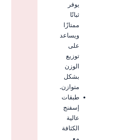
يوفر
ثباتًا
ممتازًا
ويساعد
على
توزيع
الوزن
بشكل
متوازن.
طبقات
إسفنج
عالية
الكثافة
مع