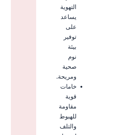
التهوية
يساعد
على
توفير
بيئة
نوم
صحية
ومريحة.
خامات
قوية
مقاومة
للهبوط
والتلف