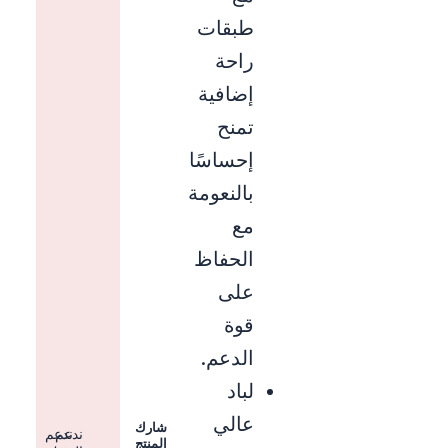
طبقات
راحة
إضافية
تمنح
إحساسًا
بالنعومة
مع
الحفاظ
على
قوة
الدعم.
لباد
عالي
شارك
ندعم
ندعم
المنتج