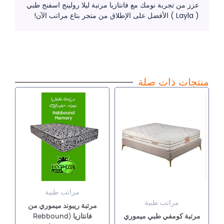
عزز من تجربة نومك مع فانتازيا مرتبة ليلا رولينج اسفنج طبي
( Layla ) الأفضل على الإطلاق من متجر بتاع مراتب الآن!
منتجات ذات صلة
نطاق
نطاق
هناك
هناك
السعر:
السعر:
العديد
العديد
من
من
من
من
خلال
خلال
الأشكال
الأشكال
المختلفة
المختلفة
لهذا
لهذا
المنتج.
المنتج.
يمكن
يمكن
مراتب طبية
اختيار
اختيار
مراتب طبية
مرتبة ريبوند ميموري من
الخيارات
الخيارات
مرتبة كومفي طبي ميموري
فانتازيا (Rebbound