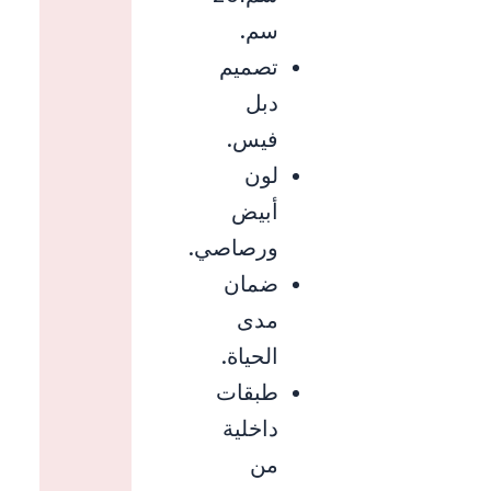
سم.
تصميم
دبل
فيس.
لون
أبيض
ورصاصي.
ضمان
مدى
الحياة.
طبقات
داخلية
من