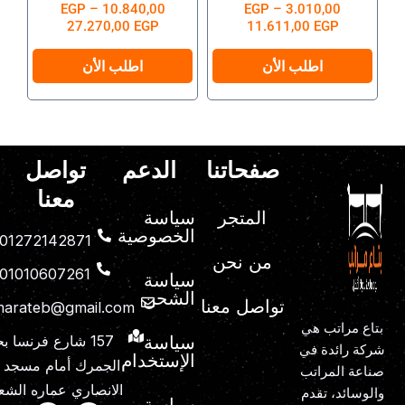
من 5
تم التقييم
3.010,00
–
EGP
من 5
تم التقييم
10.840,00
–
EGP
صفحة
صفحة
27.270,00
EGP
11.611,00
EGP
المنتج
المنتج
اطلب الأن
اطلب الأن
صفحاتنا
الدعم
تواصل
معنا
المتجر
سياسة
الخصوصية
01272142871
من نحن
01010607261
سياسة
الشحن
تواصل معنا
marateb@gmail.com
بتاع مراتب هي
سياسة
157 شارع فرنسا 
شركة رائدة في
الإستخدام
الجمرك أمام مسجد
صناعة المراتب
الانصاري عماره الشع
والوسائد، تقدم
سياسة