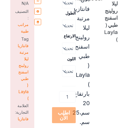
ليلا
N/A
ليلا
فانتازيا
خلال
رولينج
رولينج
التصنيف
الطول
اسفنج
اسفنج
مرتبة
:
طبي
طبي (
مراتب
ليلا
(
Layla
طبية
Layla
الارتفاع
رولينج
)
Tag
)
اسفنج
فانتازيا
مرتبة
طبي
اللون
ليلا
(
رولينج
اسفنج
Layla
طبي
)
(
Layla
بارتفاع
)
20
العلامة
سم،25
اطلب
التجارية:
الأن
فانتازيا
سم.