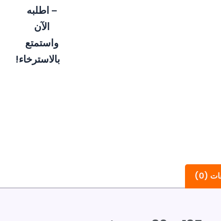
– اطلبه
الآن
واستمتع
بالاسترخاء!
ت (0)