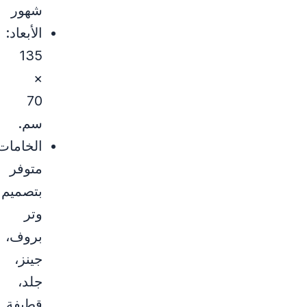
شهور
الأبعاد:
135
×
70
سم.
الخامات
متوفر
بتصميم
وتر
بروف،
جينز،
جلد،
قطيفة.