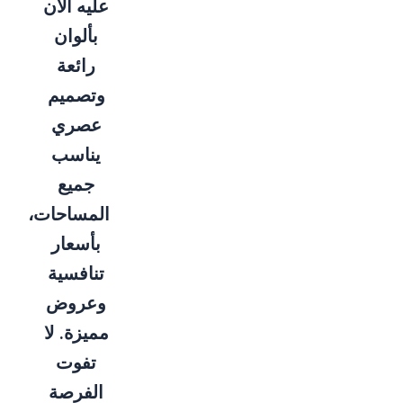
عليه الآن
بألوان
رائعة
وتصميم
عصري
يناسب
جميع
المساحات،
بأسعار
تنافسية
وعروض
مميزة. لا
تفوت
الفرصة