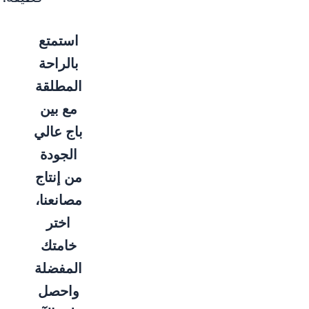
استمتع
بالراحة
المطلقة
مع بين
باج عالي
الجودة
من إنتاج
مصانعنا،
اختر
خامتك
المفضلة
واحصل