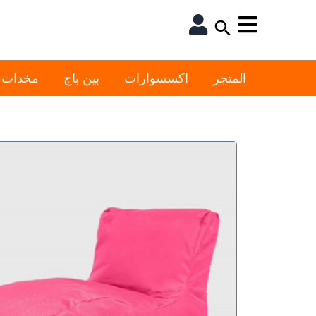
خطي
لى
لمحتوى
المتجر
اكسسوارات
بين باج
مخدات