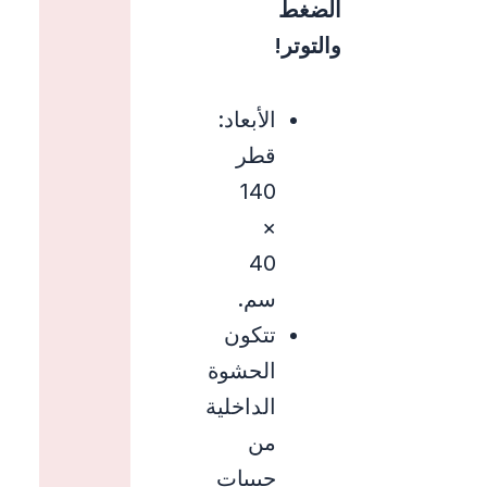
الضغط
والتوتر!
الأبعاد:
قطر
140
×
40
سم.
تتكون
الحشوة
الداخلية
من
حبيبات