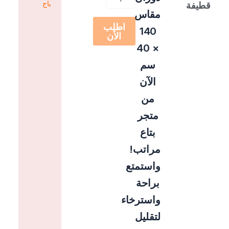
قطيفة
باج
40
مقاس
قطيفة
اطلب
140
الأن
× 40
سم
الآن
من
متجر
بتاع
مراتب!
واستمتع
براحة
واسترخاء
لتقليل