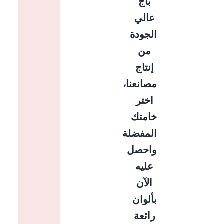
باج
عالي
الجودة
من
إنتاج
مصانعنا،
اختر
خامتك
المفضلة
واحصل
عليه
الآن
بألوان
رائعة