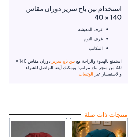
استخدام بين باج سرير دوران مقاس
140 × 40
غرف المعيشة
غرف النوم
المكاتب
استمتع بالهدوء والراحة مع
بين باج سرير
دوران مقاس 140 ×
40 من متجر بتاع مراتب! ويمكنك أيضا التواصل للشراء
والاستفسار عبر
الوتساب
.
منتجات ذات صلة
السعر
السعر
السعر
السعر
هناك
هناك
الأصلي
الحالي
الأصلي
الحالي
العديد
العديد
هو:
هو:
هو:
هو: