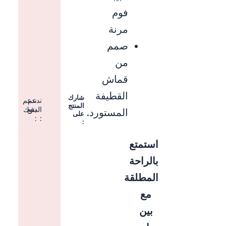
فوم
مرنة
صمم
من
قماش
القطيفة
شارك
ندعم
ندعم
المنتج
الدفع
بنوك
المستورد.
على
:
:
:
استمتع
بالراحة
المطلقة
مع
بين